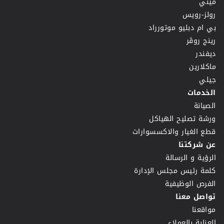
ميني
رولز-رويس
بي ام دبليو موتورراد
رينج روڤر
ديفندر
ماكلارين
جيلي
الخدمات
الصيانة
ورشة تصليح الهياكل
قطع الغيار والاكسسوارات
عن شركتنا
الرؤية و الرسالة
كلمة رئيس مجلس الإدارة
الفرص الوظيفية
تواصل معنا
مواقعنا
العناية بالعملاء