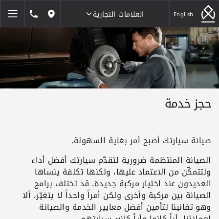
العلامات التجارية
1846464
English
مواقعنا
العلامات التجارية
حجز خدمة
صيانة سيارتك أصبح أمر بغاية السهولة.
الصيانة المنتظمة ضرورية لتقدّم سيارتك أفضل أداء
ولتتمكّن من الاعتماد عليها، ولكنها تكلفة ينساها
العديدون عند اختيار مركبة جديدة. قد تختلف برامج
الصيانة بين مركبة وأخرى ولكن أمراً واحداً لا يتغيّر، ألا
وهو تفانينا لتأمين أفضل معايير الخدمة والصيانة
لعملائنا، أياً كانوا وأياً كانت سيارتهم.