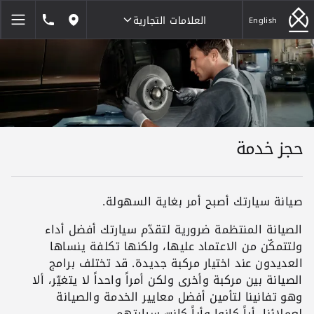
العلامات التجارية
1846464
English
مواقعنا
العلامات التجارية
حجز خدمة
صيانة سيارتك أصبح أمر بغاية السهولة.
الصيانة المنتظمة ضرورية لتقدّم سيارتك أفضل أداء
ولتتمكّن من الاعتماد عليها، ولكنها تكلفة ينساها
العديدون عند اختيار مركبة جديدة. قد تختلف برامج
الصيانة بين مركبة وأخرى ولكن أمراً واحداً لا يتغيّر، ألا
وهو تفانينا لتأمين أفضل معايير الخدمة والصيانة
لعملائنا، أياً كانوا وأياً كانت سيارتهم.