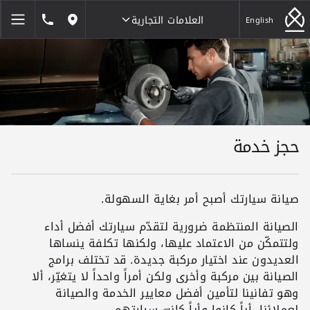
العلامات التجارية
1846464
English
مواقعنا
العلامات التجارية
حجز خدمة
صيانة سيارتك أصبح أمر بغاية السهولة.
الصيانة المنتظمة ضرورية لتقدّم سيارتك أفضل أداء
ولتتمكّن من الاعتماد عليها، ولكنها تكلفة ينساها
العديدون عند اختيار مركبة جديدة. قد تختلف برامج
الصيانة بين مركبة وأخرى ولكن أمراً واحداً لا يتغيّر، ألا
وهو تفانينا لتأمين أفضل معايير الخدمة والصيانة
لعملائنا، أياً كانوا وأياً كانت سيارتهم.