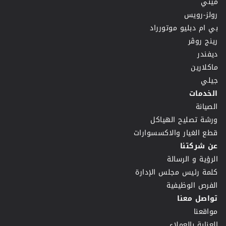
ميني
رولز-رويس
بي ام دبليو موتورراد
رينج روڤر
ديفندر
ماكلارين
جيلي
الخدمات
الصيانة
ورشة تصليح الهياكل
قطع الغيار والاكسسوارات
عن شركتنا
الرؤية و الرسالة
كلمة رئيس مجلس الإدارة
الفرص الوظيفية
تواصل معنا
مواقعنا
العناية بالعملاء