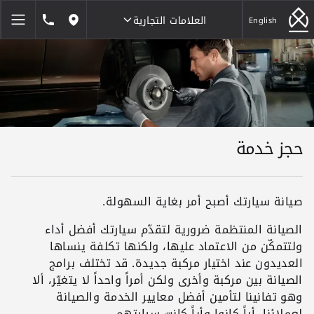
العلامات التجارية
1846464
English
مواقعنا
العلامات التجارية
حجز خدمة
صيانة سيارتك أصبح أمر بغاية السهولة.
الصيانة المنتظمة ضرورية لتقدّم سيارتك أفضل أداء
ولتتمكّن من الاعتماد عليها، ولكنها تكلفة ينساها
العديدون عند اختيار مركبة جديدة. قد تختلف برامج
الصيانة بين مركبة وأخرى ولكن أمراً واحداً لا يتغيّر، ألا
وهو تفانينا لتأمين أفضل معايير الخدمة والصيانة
لعملائنا، أياً كانوا وأياً كانت سيارتهم.