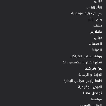
ميني
رولز-رويس
بي ام دبليو موتورراد
رينج روڤر
ديفندر
ماكلارين
جيلي
الخدمات
الصيانة
ورشة تصليح الهياكل
قطع الغيار والاكسسوارات
عن شركتنا
الرؤية و الرسالة
كلمة رئيس مجلس الإدارة
الفرص الوظيفية
تواصل معنا
مواقعنا
العناية بالعملاء