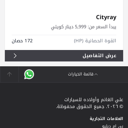
Cityray
يبدأ السعر من:
5,999 دينار كويتي
القوة الحصانية (HP)
172 حصان
عرض التفاصيل
قائمة الخيارات
علي الغانم وأولاده للسيارات
© ٢٠٢٦. جميع الحقوق محفوظة.
العلامات التجارية
بي ام دبليو