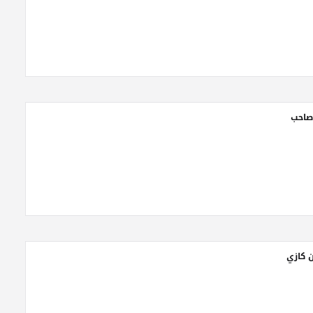
صاحب
 كازي