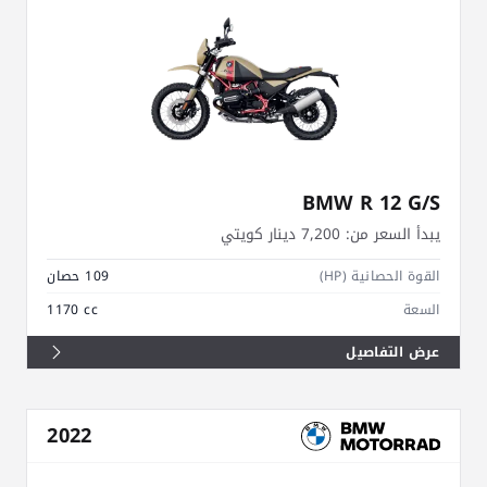
BMW R 12 G/S
يبدأ السعر من:
7,200 دينار كويتي
القوة الحصانية (HP)
109 حصان
السعة
1170 cc
عرض التفاصيل
2022