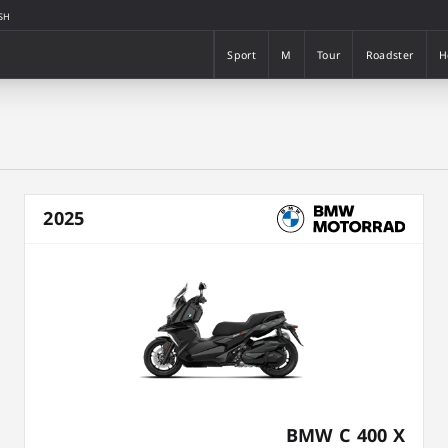
SH
Sport
M
Tour
Roadster
H
Sport
M
Tour
Roadster
H
2025
BMW C 400 X