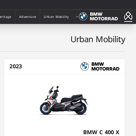
بي ام دبليو موتورراد
eritage
Adventure
Urban Mobility
eritage
Adventure
Urban Mobility
Urban Mobility
2023
BMW C 400 X