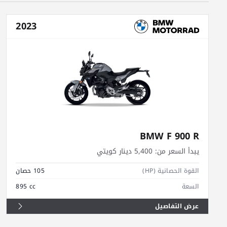
2023
BMW F 900 R
يبدأ السعر من:
5,400 دينار كويتي
القوة الحصانية (HP)
105 حصان
السعة
895 cc
عرض التفاصيل