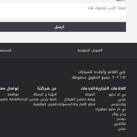
ارسل
العروض المتوفرة
المستعم
علي الغانم وأولاده للسيارات
© ٢٠٢٦. جميع الحقوق محفوظة.
العلامات التجارية
الخدمات
عن شركتنا
تواصل معن
بي ام دبليو
الصيانة
الرؤية و الرسالة
مواقعنا
ميني
ورشة تصليح الهياكل
كلمة رئيس مجلس الإدارة
العناية بالعمل
رولز-رويس
قطع الغيار والاكسسوارات
الفرص الوظيفية
بي ام دبليو موتورراد
رينج روڤر
ديفندر
ماكلارين
جيلي