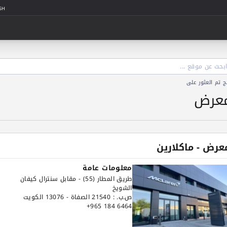
SH
تم العثور على
معرض
عرض - ماكلارين
معلومات عامة
طريق المطار (55) - مقابل سنترال كيفان
الشويخ
ص.ب. : 21540 الصفاة - 13076 الكويت
+965 184 6464