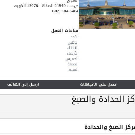
الشويخ
ص.ب. : 21540 الصفاة - 13076 الكويت
+965 184 6464
ساعات العمل
الأحد
الإثنين
الثلاثاء
الأربعاء
الخميس
الجمعة
السبت
احصل على الاتجاهات
ارسل إلى الهاتف
ز الحدادة والصبغ
ركز الصبغ والحدادة