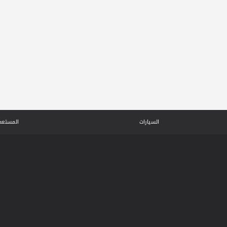
السيارات
المستعم
علي الغانم وأولاده للسيارات