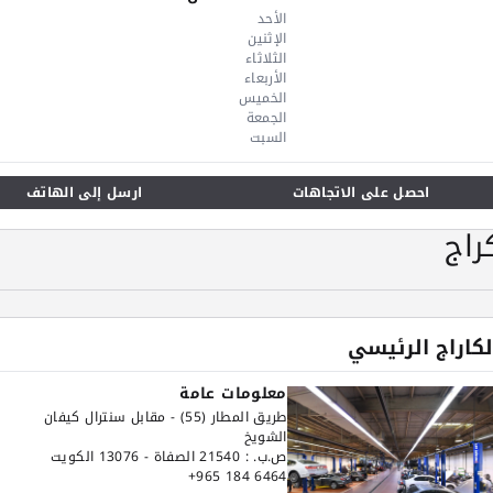
الأحد
الإثنين
الثلاثاء
الأربعاء
الخميس
الجمعة
السبت
احصل على الاتجاهات
ارسل إلى الهاتف
راج
لكاراج الرئيسي
معلومات عامة
طريق المطار (55) - مقابل سنترال كيفان
الشويخ
ص.ب. : 21540 الصفاة - 13076 الكويت
+965 184 6464