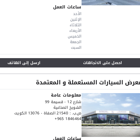
ساعات العمل
الأحد
الإثنين
الثلاثاء
الأربعاء
الخميس
الجمعة
السبت
احصل على الاتجاهات
ارسل إلى الهاتف
عرض السيارات المستعملة و المعتمدة
معلومات عامة
شارع 12 - قسيمة 99
الشويخ الصناعية
ص.ب. : 21540 الصفاة - 13076 الكويت
+965 1846464
ساعات العمل