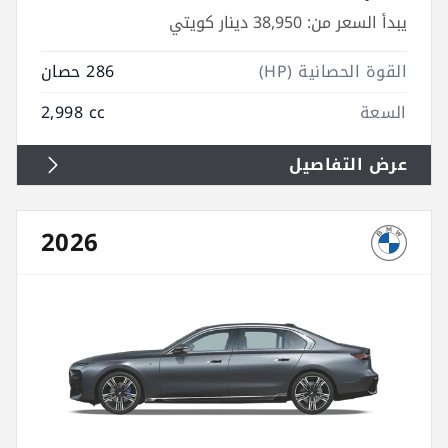
يبدأ السعر من:
38,950 دينار كويتي
القوة الحصانية (HP)
286 حصان
السعة
2,998 cc
عرض التفاصيل
2026