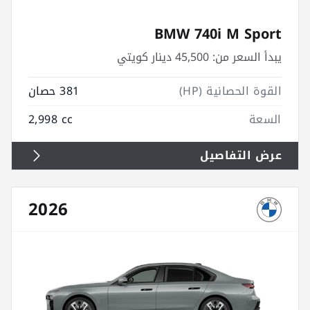
BMW 740i M Sport
يبدأ السعر من:
45,500 دينار كويتي
القوة الحصانية (HP)
381 حصان
السعة
2,998 cc
عرض التفاصيل
2026