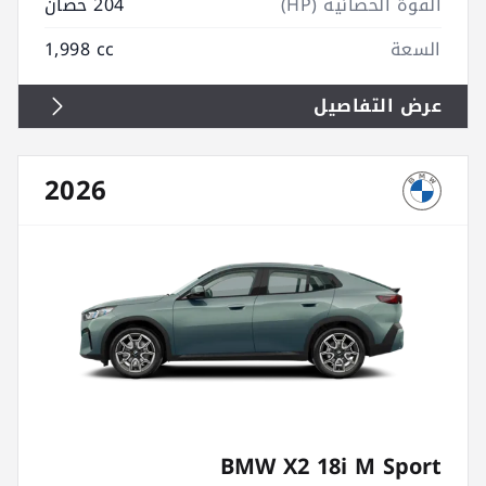
القوة الحصانية (HP)
204 حصان
السعة
1,998 cc
عرض التفاصيل
2026
BMW X2 18i M Sport