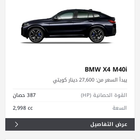
BMW X4 M40i
يبدأ السعر من:
27,600 دينار كويتي
القوة الحصانية (HP)
387 حصان
السعة
2,998 cc
عرض التفاصيل