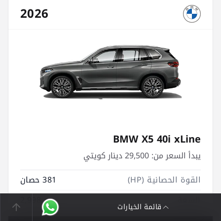
2026
BMW X5 40i xLine
يبدأ السعر من:
29,500 دينار كويتي
القوة الحصانية (HP)
381 حصان
السعة
2,998 cc
قائمة الخيارات