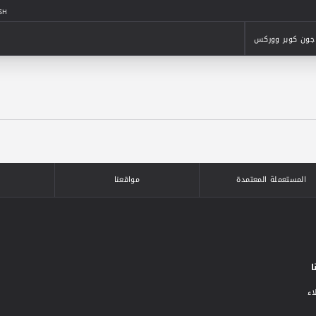
SH
جون كوبر ووركس
جون كوبر ووركس
المستعملة المعتمدة
مواقعنا
ا
اء