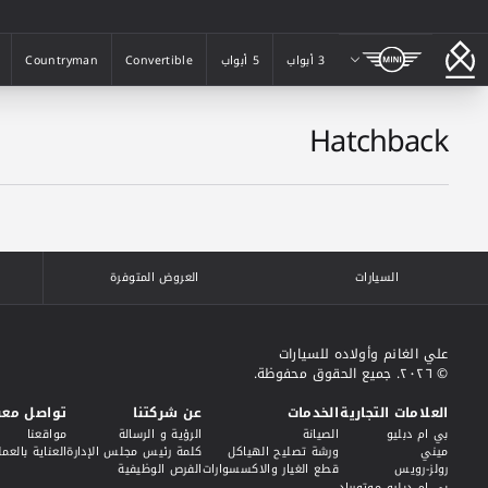
ميني
3 أبواب
5 أبواب
Convertible
Countryman
3 أبواب
5 أبواب
Convertible
Countryman
Hatchback
السيارات
العروض المتوفرة
علي الغانم وأولاده للسيارات
© ٢٠٢٦. جميع الحقوق محفوظة.
العلامات التجارية
الخدمات
عن شركتنا
تواصل معن
بي ام دبليو
الصيانة
الرؤية و الرسالة
مواقعنا
ميني
ورشة تصليح الهياكل
كلمة رئيس مجلس الإدارة
العناية بالعمل
رولز-رويس
قطع الغيار والاكسسوارات
الفرص الوظيفية
بي ام دبليو موتورراد