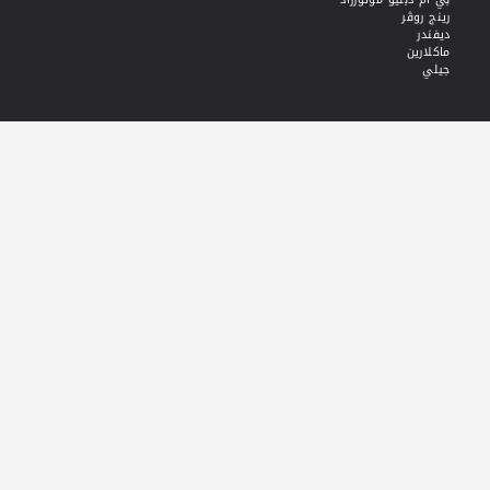
رينج روڤر
ديفندر
ماكلارين
جيلي