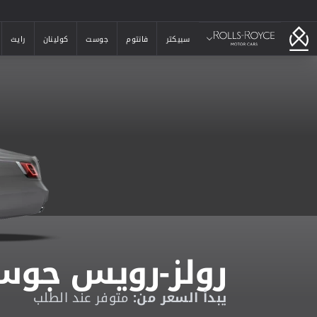
رولز-رويس
سبيكتر
فانتوم
جوست
كولينان
رايث
سبيكتر
فانتوم
جوست
كولينان
رايث
رولز-رويس جو
يبدأ السعر من:
متوفر عند الطلب