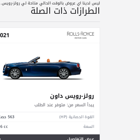
ليس لدينا اي عروض بالوقت الحالي متاحة لي رولز-رويس. 
الطرازات ذات الصلة
021
رولز-رويس داون
يبدأ السعر من:
متوفر عند الطلب
القوة الحصانية (HP)
563 حصان
السعة
.6 cc
عرض التفاصيل