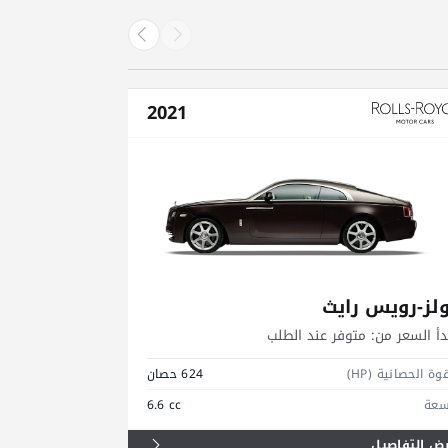
2021
لز-رويس رايث
رولز-رويس 
دأ السعر من:
متوفر عند الطلب
يبدأ السعر من:
م
وة الحصانية (HP)
624 حصان
القوة الحصانية (HP)
سعة
6.6 cc
السعة
ض التفاصيل
عرض التفاصيل