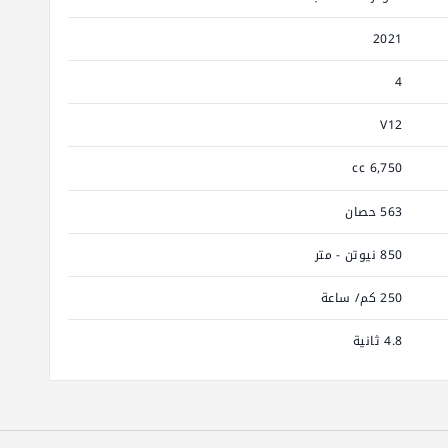
2021
4
V12
6,750 cc
563 حصان
850 نيوتن - متر
250 كم/ ساعة
4.8 ثانية