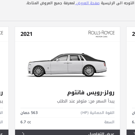
التوجه الى الرئيسية
صفحة العروض
لمعرفة جميع العروض المتاحة.
2021
2
رولز-رويس فانتوم
رو
يبدأ السعر من:
متوفر عند الطلب
يب
القوة الحصانية (HP)
563 حصان
الق
6
السعة
6.7 cc
ال
عرض التفاصيل
عر