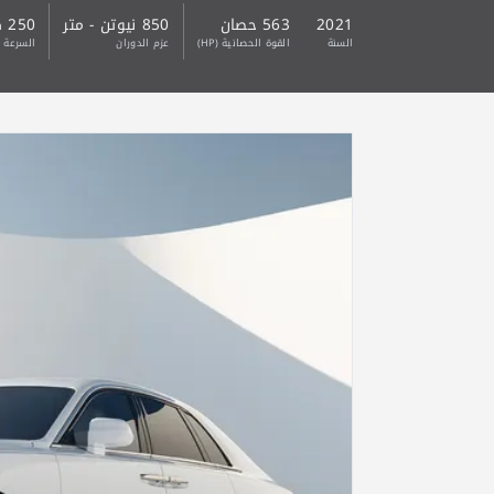
2021
563 حصان
850 نيوتن - متر
250 كم/ ساعة
السنة
القوة الحصانية (HP)
عزم الدوران
السرعة 