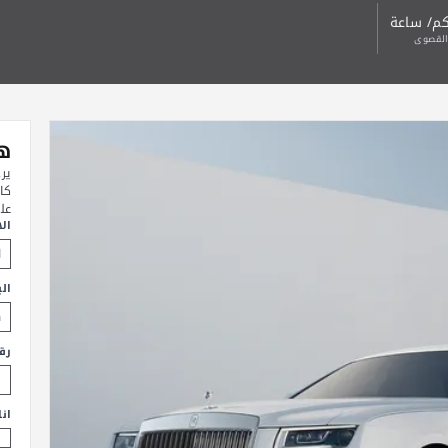
القصوى
هل
ير
كا
عل
ال
الب
رق
ان