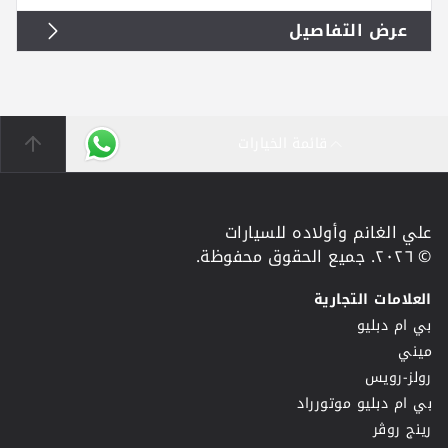
عرض التفاصيل
قائمة الخيارات
علي الغانم وأولاده للسيارات
© ٢٠٢٦. جميع الحقوق محفوظة.
العلامات التجارية
بي ام دبليو
ميني
رولز-رويس
بي ام دبليو موتورراد
رينج روڤر