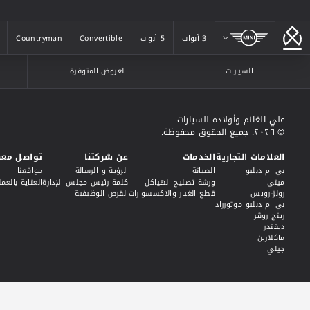
ميني
3 أبواب
5 أبواب
Convertible
Countryman
3 أبواب
5 أبواب
Convertible
Countryman
السيارات
العروض المتوفرة
علي الغانم وأولاده للسيارات
© ٢٠٢٦. جميع الحقوق محفوظة.
العلامات التجارية
الخدمات
عن شركتنا
تواصل معن
بي ام دبليو
الصيانة
الرؤية و الرسالة
مواقعنا
ميني
ورشة تصليح الهياكل
كلمة رئيس مجلس الإدارة
العناية بالعمل
رولز-رويس
قطع الغيار والاكسسوارات
الفرص الوظيفية
بي ام دبليو موتورراد
رينج روڤر
ديفندر
ماكلارين
جيلي