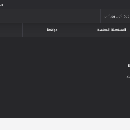
SH
جون كوبر ووركس
جون كوبر ووركس
المستعملة المعتمدة
مواقعنا
ا
اء