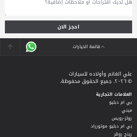
احجز الان
قائمة الخيارات
علي الغانم وأولاده للسيارات
© ٢٠٢٦. جميع الحقوق محفوظة.
العلامات التجارية
بي ام دبليو
ميني
رولز-رويس
بي ام دبليو موتورراد
رينج روڤر