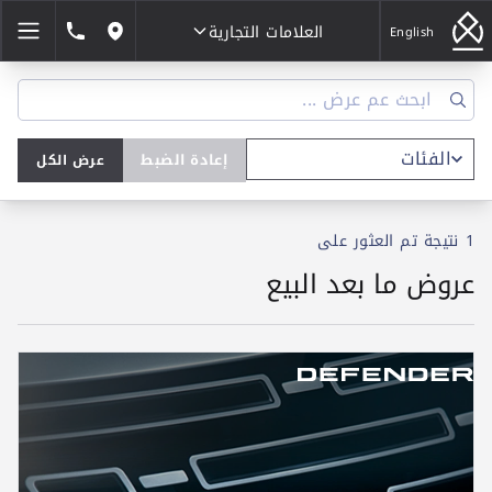
العلامات التجارية
1846464
English
مواقعنا
العلامات التجارية
إعادة الضبط
عرض الكل
1 نتيجة
تم العثور على
عروض ما بعد البيع