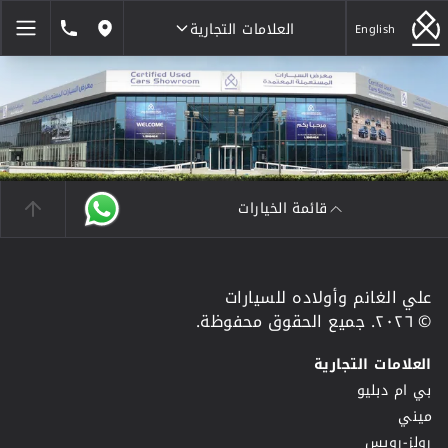
العلامات التجارية
1846464
English
مواقعنا
العلامات التجارية
قائمة الخيارات
علي الغانم وأولاده للسيارات
© ٢٠٢٦. جميع الحقوق محفوظة.
العلامات التجارية
بي ام دبليو
ميني
رولز-رويس