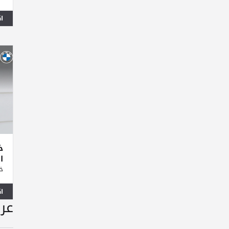
ا
ا
خل
ا
عر