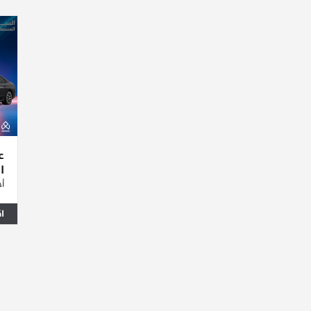
ع
ا
أج
ا