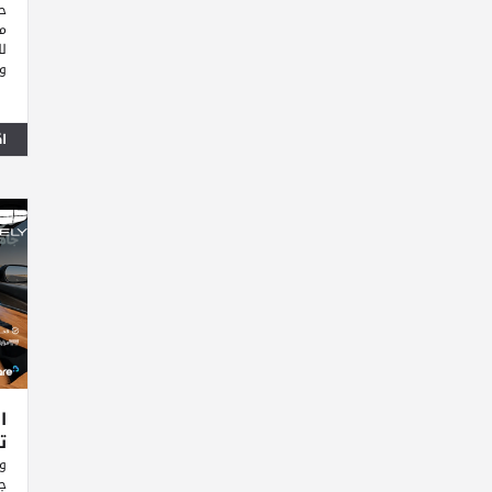
حا
م
وأ
ا
ا
ت
و
ج