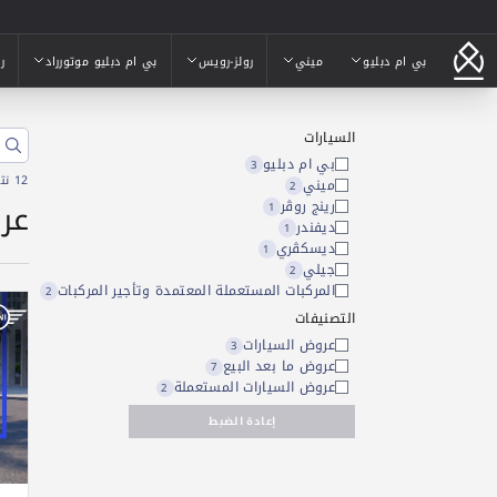
بي ام دبليو
ميني
رولز-رويس
بي ام دبليو موتورراد
ر
بي ام دبليو
ميني
رولز-رويس
بي ام دبليو موتورراد
ر
السيارات
بي ام دبليو
3
12 نتائج
ميني
2
عر
رينج روڤر
1
ديفندر
1
ديسكڤري
1
جيلي
2
المركبات المستعملة المعتمدة وتأجير المركبات
2
التصنيفات
عروض السيارات
3
عروض ما بعد البيع
7
عروض السيارات المستعملة
2
إعادة الضبط