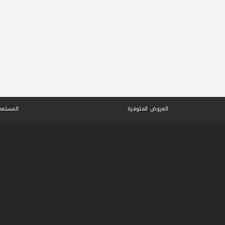
العروض المتوفرة
المستعم
علي الغانم وأولاده للسيارات
© ٢٠٢٦. جميع الحقوق محفوظة.