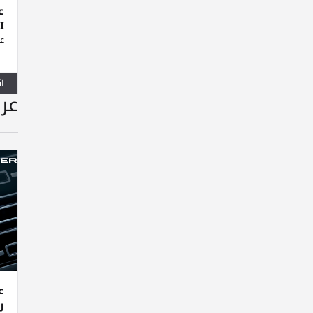
ع
I
عي
ا
عرو
ع
رو