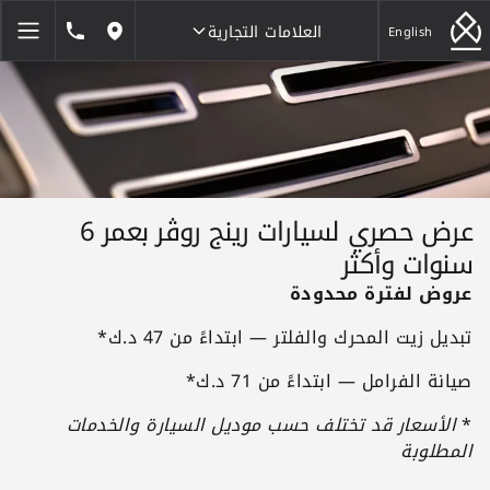
العلامات التجارية
1846464
English
مواقعنا
العلامات التجارية
عرض حصري لسيارات رينج روڤر بعمر 6
سنوات وأكثر
عروض لفترة محدودة
تبديل زيت المحرك والفلتر — ابتداءً من 47 د.ك*
صيانة الفرامل — ابتداءً من 71 د.ك*
*
الأسعار قد تختلف حسب موديل السيارة والخدمات
المطلوبة