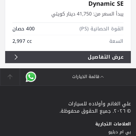
Dynamic SE
يبدأ السعر من:
41,750 دينار كويتي
القوة الحصانية (PS)
400 حصان
السعة
2,997 cc
عرض التفاصيل
قائمة الخيارات
علي الغانم وأولاده للسيارات
© ٢٠٢٦. جميع الحقوق محفوظة.
العلامات التجارية
بي ام دبليو