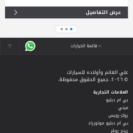
عرض التفاصيل
قائمة الخيارات
علي الغانم وأولاده للسيارات
© ٢٠٢٦. جميع الحقوق محفوظة.
العلامات التجارية
بي ام دبليو
ميني
رولز-رويس
بي ام دبليو موتورراد
رينج روڤر