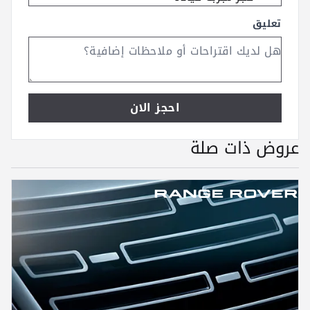
تعليق
احجز الان
عروض ذات صلة