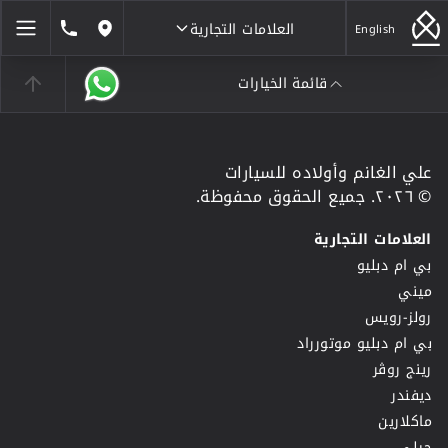
العلامات التجارية
1846464
English
مواقعنا
قائمة الخيارات
العلامات التجارية
علي الغانم وأولاده للسيارات
© ٢٠٢٦. جميع الحقوق محفوظة.
العلامات التجارية
بي ام دبليو
ميني
رولز-رويس
بي ام دبليو موتورراد
رينج روڤر
ديفندر
ماكلارين
جيلي