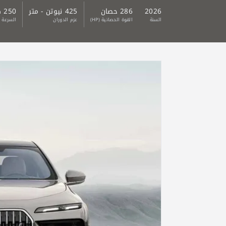
2026
286 حصان
425 نيوتن - متر
250 كم/ ساعة
السنة
القوة الحصانية (HP)
عزم الدوران
السرعة 