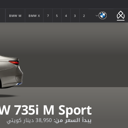
بي ام دبليو
BMW M
BMW X
7
5
4
3
2
BMW M
BMW X
7
5
4
3
2
 735i M Sport
يبدأ السعر من:
38,950 دينار كويتي