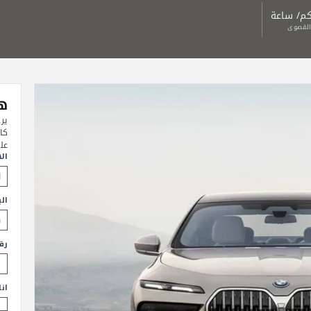
القصوى
هل
ير
كا
عل
ال
الب
رق
ان