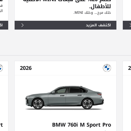
للأطفال.
ال
خلك مرح… وخلك MINI.
اكتشف المزيد
اك
2026
2
t
BMW 760i M Sport Pro