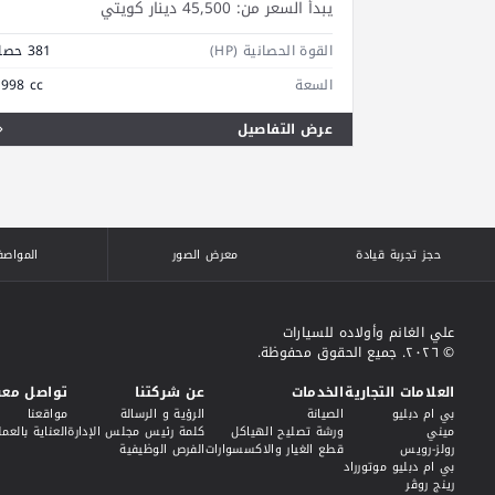
يبدأ السعر من:
45,500 دينار كويتي
القوة الحصانية (HP)
381 حصان
السعة
,998 cc
عرض التفاصيل
حجز تجربة قيادة
معرض الصور
المواصف
علي الغانم وأولاده للسيارات
© ٢٠٢٦. جميع الحقوق محفوظة.
العلامات التجارية
الخدمات
عن شركتنا
تواصل معن
بي ام دبليو
الصيانة
الرؤية و الرسالة
مواقعنا
ميني
ورشة تصليح الهياكل
كلمة رئيس مجلس الإدارة
العناية بالعمل
رولز-رويس
قطع الغيار والاكسسوارات
الفرص الوظيفية
بي ام دبليو موتورراد
رينج روڤر