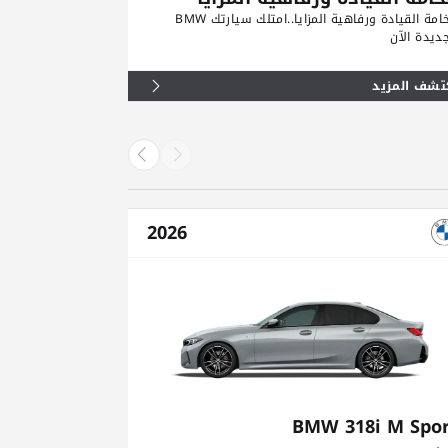
فخامة القيادة ورفاهية المزايا..امتلك سيارتك BMW
جديدة الآن
تشف المزيد
2026
petition
BMW 318i M Spor