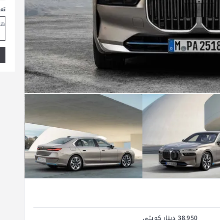
تع
38,950 دينار كويتي