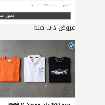
التسارع من صفر- 100 كم/ساعة
تحميل المو
عروض ذات صلة
خصم 20% على قمصان BMW M