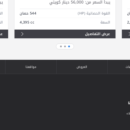
يبدأ السعر من:
56,000 دينار كويتي
يب
القوة الحصانية (HP)
544 حصان
الق
2
السعة
4,395 cc
ال
عرض التفاصيل
عر
ات
العروض
مواقعنا
ا
اء