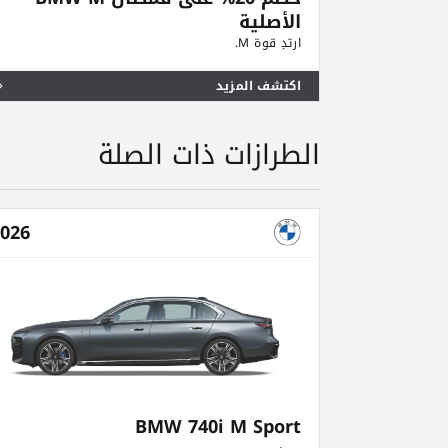
الأصلية
ارتدِ قوة M.
اكتشف المزيد
الطرازات ذات الصلة
026
BMW 740i M Sport