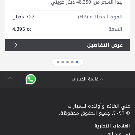
يبدأ السعر من:
48,350 دينار كويتي
القوة الحصانية (HP)
727 حصان
السعة
4,395 cc
عرض التفاصيل
قائمة الخيارات
علي الغانم وأولاده للسيارات
© ٢٠٢٦. جميع الحقوق محفوظة.
العلامات التجارية
بي ام دبليو