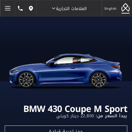
العلامات التجارية
1846464
English
مواقعنا
العلامات التجارية
BMW 430 Coupe M Sport
يبدأ السعر من:
22,800 دينار كويتي
حجز تجربة قيادة