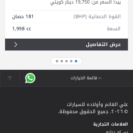
يبدأ السعر من:
19,750 دينار كويتي
القوة الحصانية (BHP)
181 حصان
السعة
1,998 cc
عرض التفاصيل
قائمة الخيارات
علي الغانم وأولاده للسيارات
© ٢٠٢٦. جميع الحقوق محفوظة.
العلامات التجارية
بي ام دبليو