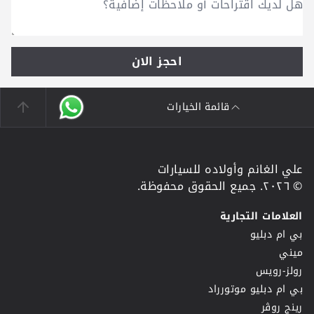
احجز الان
قائمة الخيارات
علي الغانم وأولاده للسيارات
© ٢٠٢٦. جميع الحقوق محفوظة.
العلامات التجارية
بي ام دبليو
ميني
رولز-رويس
بي ام دبليو موتورراد
رينج روڤر