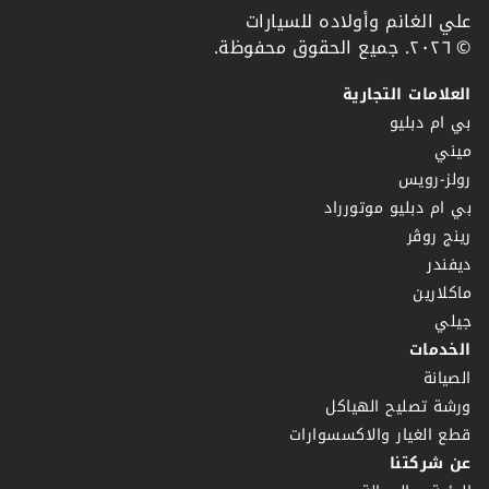
علي الغانم وأولاده للسيارات
© ٢٠٢٦. جميع الحقوق محفوظة.
العلامات التجارية
بي ام دبليو
ميني
رولز-رويس
بي ام دبليو موتورراد
رينج روڤر
ديفندر
ماكلارين
جيلي
الخدمات
الصيانة
ورشة تصليح الهياكل
قطع الغيار والاكسسوارات
عن شركتنا