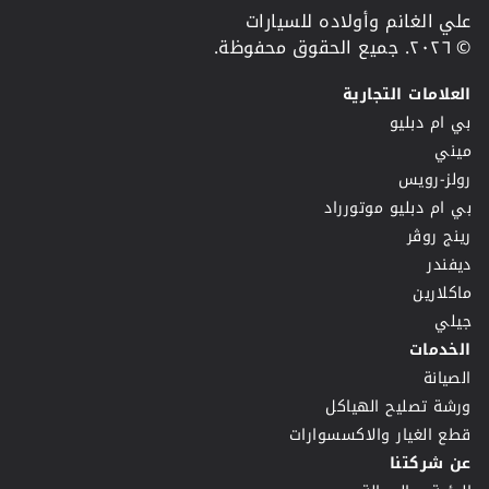
علي الغانم وأولاده للسيارات
© ٢٠٢٦. جميع الحقوق محفوظة.
العلامات التجارية
بي ام دبليو
ميني
رولز-رويس
بي ام دبليو موتورراد
رينج روڤر
ديفندر
ماكلارين
جيلي
الخدمات
الصيانة
ورشة تصليح الهياكل
قطع الغيار والاكسسوارات
عن شركتنا