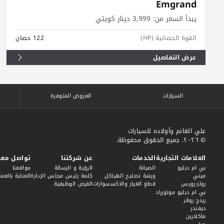
Emgrand
يبدأ السعر من:
3,999 دينار كويتي
القوة الحصانية (HP)
122 حصان
عرض التفاصيل
السيارات
العروض المتوفرة
علي الغانم وأولاده للسيارات
© ٢٠٢٦. جميع الحقوق محفوظة.
العلامات التجارية
الخدمات
عن شركتنا
تواصل معن
بي ام دبليو
الصيانة
الرؤية و الرسالة
مواقعنا
ميني
ورشة تصليح الهياكل
كلمة رئيس مجلس الإدارة
العناية بالعمل
رولز-رويس
قطع الغيار والاكسسوارات
الفرص الوظيفية
بي ام دبليو موتورراد
رينج روڤر
ديفندر
ماكلارين