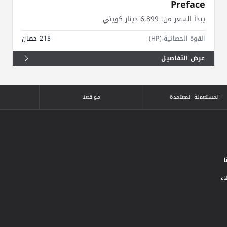
Preface
يبدأ السعر من:
6,899 دينار كويتي
القوة الحصانية (HP)
215 حصان
عرض التفاصيل
المستعملة المعتمدة
مواقعنا
ا
اء