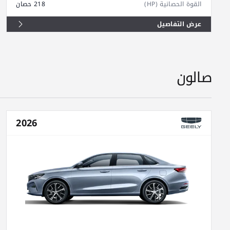
القوة الحصانية (HP)
218 حصان
عرض التفاصيل
صالون
2026