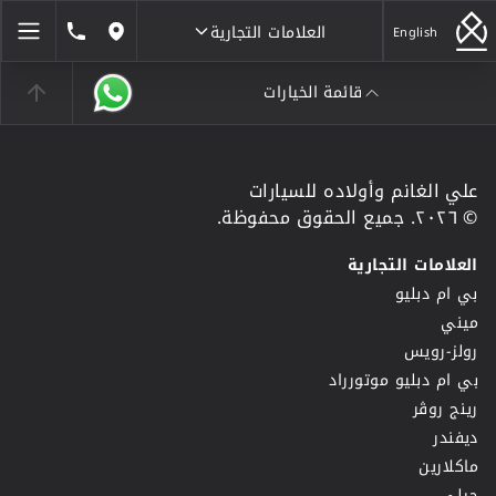
العلامات التجارية
1846464
English
مواقعنا
قائمة الخيارات
العلامات التجارية
علي الغانم وأولاده للسيارات
© ٢٠٢٦. جميع الحقوق محفوظة.
العلامات التجارية
بي ام دبليو
ميني
رولز-رويس
بي ام دبليو موتورراد
رينج روڤر
ديفندر
ماكلارين
جيلي