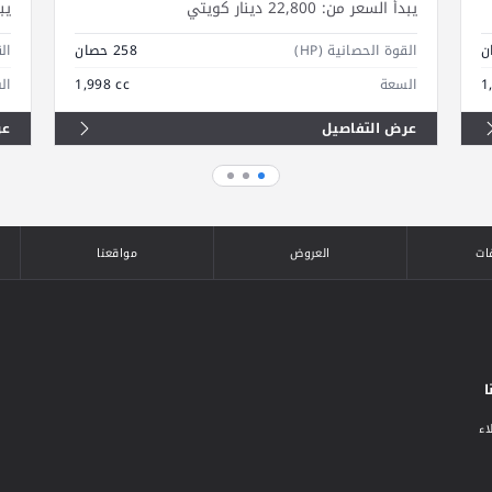
يبدأ السعر من:
22,800 دينار كويتي
يب
القوة الحصانية (HP)
258 حصان
الق
1
السعة
1,998 cc
ال
عرض التفاصيل
عر
ات
العروض
مواقعنا
ا
اء