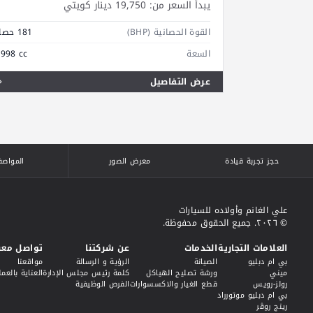
يبدأ السعر من:
19,750 دينار كويتي
القوة الحصانية (BHP)
181 حصان
السعة
,998 cc
عرض التفاصيل
حجز تجربة قيادة
معرض الصور
المواصف
علي الغانم وأولاده للسيارات
© ٢٠٢٦. جميع الحقوق محفوظة.
العلامات التجارية
الخدمات
عن شركتنا
تواصل معن
بي ام دبليو
الصيانة
الرؤية و الرسالة
مواقعنا
ميني
ورشة تصليح الهياكل
كلمة رئيس مجلس الإدارة
العناية بالعمل
رولز-رويس
قطع الغيار والاكسسوارات
الفرص الوظيفية
بي ام دبليو موتورراد
رينج روڤر