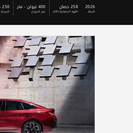
2026
258 حصان
400 نيوتن - متر
250 كم/ ساعة
السنة
القوة الحصانية (HP)
عزم الدوران
السرعة 