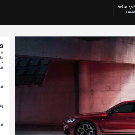
القصوى
هل
ير
كا
عل
ال
الب
رق
ان