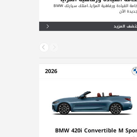
فخامة القيادة ورفاهية المزايا..امتلك سيارتك BMW
جديدة الآن
تشف المزيد
2026
e M Sport
BMW 420i Convertible M Spor