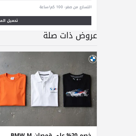
التسارع من صفر- 100 كم/ساعة
تحميل المو
عروض ذات صلة
خصم 20% على قمصان BMW M