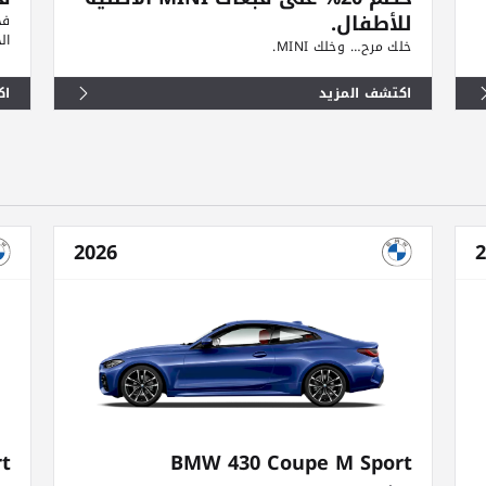
للأطفال.
ال
خلك مرح… وخلك MINI.
اكتشف المزيد
اك
2026
2
t
BMW 430 Coupe M Sport