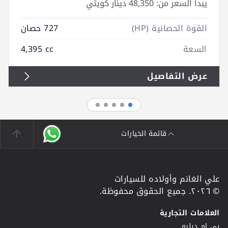
يبدأ السعر من:
48,350 دينار كويتي
القوة الحصانية (HP)
727 حصان
السعة
4,395 cc
عرض التفاصيل
قائمة الخيارات
علي الغانم وأولاده للسيارات
© ٢٠٢٦. جميع الحقوق محفوظة.
العلامات التجارية
بي ام دبليو