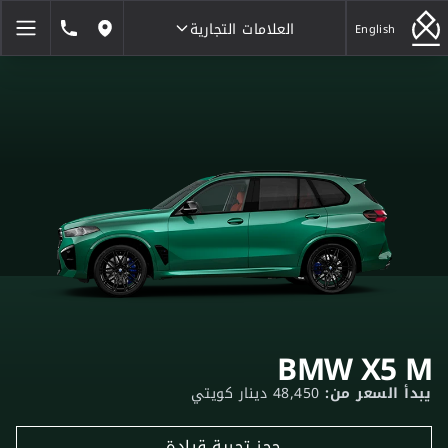
العلامات التجارية
1846464
English
مواقعنا
العلامات التجارية
BMW X5 M
يبدأ السعر من:
48,450 دينار كويتي
حجز تجربة قيادة