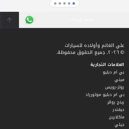
قائمة الخيارات
علي الغانم وأولاده للسيارات
© ٢٠٢٦. جميع الحقوق محفوظة.
العلامات التجارية
بي ام دبليو
ميني
رولز-رويس
بي ام دبليو موتورراد
رينج روڤر
ديفندر
ماكلارين
جيلي