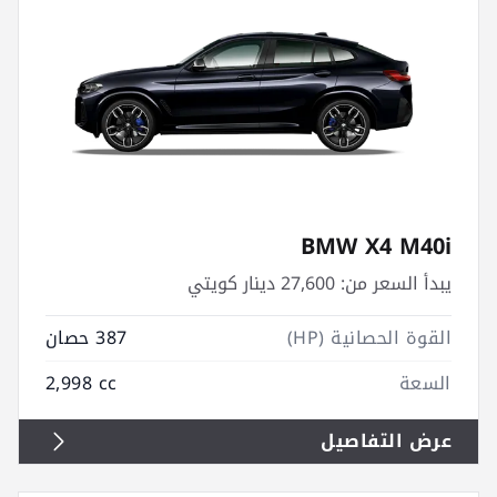
BMW X4 M40i
يبدأ السعر من:
27,600 دينار كويتي
القوة الحصانية (HP)
387 حصان
السعة
2,998 cc
عرض التفاصيل