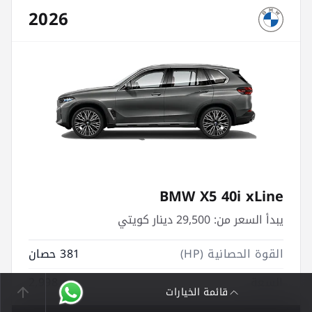
2026
BMW X5 40i xLine
يبدأ السعر من:
29,500 دينار كويتي
القوة الحصانية (HP)
381 حصان
السعة
2,998 cc
قائمة الخيارات