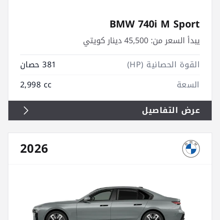
BMW 740i M Sport
يبدأ السعر من:
45,500 دينار كويتي
القوة الحصانية (HP)
381 حصان
السعة
2,998 cc
عرض التفاصيل
2026