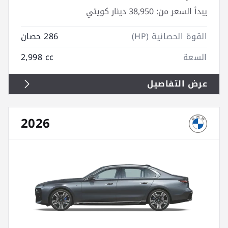
يبدأ السعر من:
38,950 دينار كويتي
القوة الحصانية (HP)
286 حصان
السعة
2,998 cc
عرض التفاصيل
2026