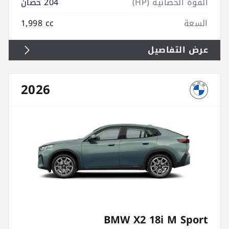
القوة الحصانية (HP)
204 حصان
السعة
1,998 cc
عرض التفاصيل
2026
BMW X2 18i M Sport