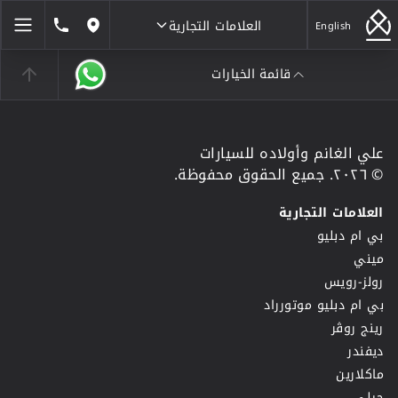
العلامات التجارية
1846464
English
مواقعنا
قائمة الخيارات
العلامات التجارية
علي الغانم وأولاده للسيارات
© ٢٠٢٦. جميع الحقوق محفوظة.
العلامات التجارية
بي ام دبليو
ميني
رولز-رويس
بي ام دبليو موتورراد
رينج روڤر
ديفندر
ماكلارين
جيلي