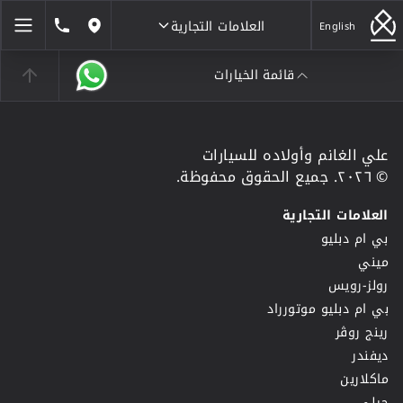
العلامات التجارية
1846464
English
مواقعنا
قائمة الخيارات
العلامات التجارية
علي الغانم وأولاده للسيارات
© ٢٠٢٦. جميع الحقوق محفوظة.
العلامات التجارية
بي ام دبليو
ميني
رولز-رويس
بي ام دبليو موتورراد
رينج روڤر
ديفندر
ماكلارين
جيلي