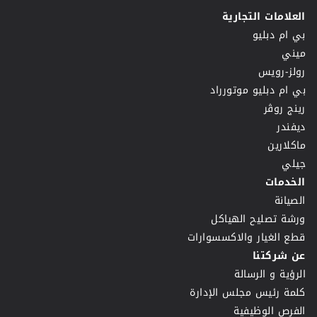
العلامات التجارية
بي ام دبليو
ميني
رولز-رويس
بي ام دبليو موتورراد
رينج روڤر
ديفندر
ماكلارين
جيلي
الخدمات
الصيانة
ورشة تصليح الهياكل
قطع الغيار والاكسسوارات
عن شركتنا
الرؤية و الرسالة
كلمة رئيس مجلس الإدارة
الفرص الوظيفية