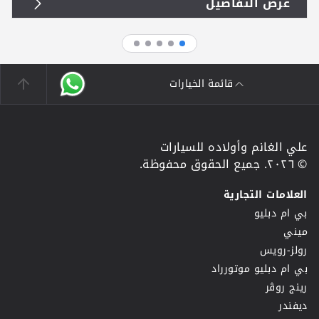
عرض التفاصيل
قائمة الخيارات
علي الغانم وأولاده للسيارات
© ٢٠٢٦. جميع الحقوق محفوظة.
العلامات التجارية
بي ام دبليو
ميني
رولز-رويس
بي ام دبليو موتورراد
رينج روڤر
ديفندر