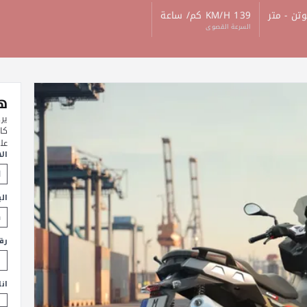
139 KM/H كم/ ساعة
السرعة القصوى
هل
ير
كا
عل
ال
الب
رق
ان