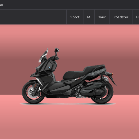
SH
Sport
M
Tour
Roadster
H
Sport
M
Tour
Roadster
H