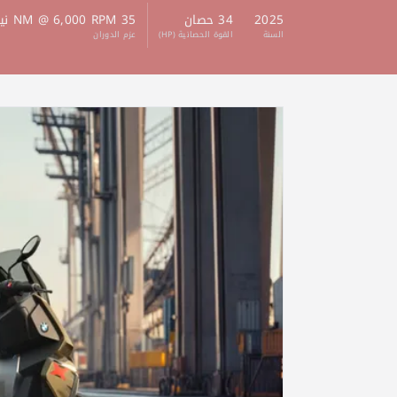
2025
34 حصان
35 NM @ 6,000 RPM نيوتن - متر
السنة
القوة الحصانية (HP)
عزم الدوران