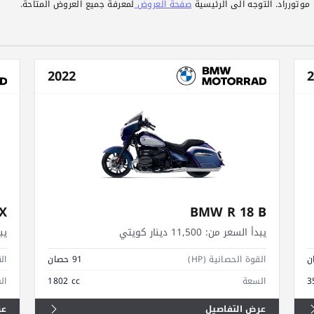
وتورراد. التوجه الى الرئيسية
صفحة العروض
لمعرفة جميع العروض المتاحة.
2022
2
X
BMW R 18 B
يبدأ السعر من:
11,500 دينار كويتي
يب
القوة الحصانية (HP)
91 حصان
الق
3
السعة
1802 cc
ال
عرض التفاصيل
عر