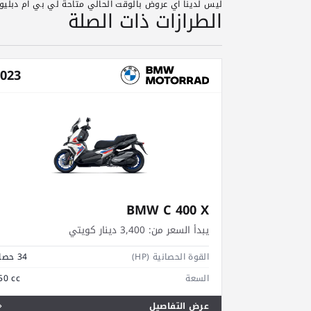
ليس لدينا اي عروض بالوقت الحالي متاحة لي بي ام دبليو م
الطرازات ذات الصلة
023
BMW C 400 X
يبدأ السعر من:
3,400 دينار كويتي
القوة الحصانية (HP)
34 حصان
السعة
50 cc
عرض التفاصيل