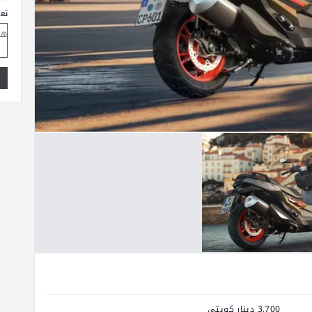
تع
3,700 دينار كويتي