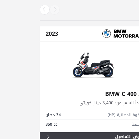
2023
Adventure
BMW C 400 
دأ السعر من:
3,400 دينار كويتي
يبدأ السعر من:
9,800
وة الحصانية (HP)
34 حصان
القوة الحصانية (HP)
سعة
350 cc
السعة
ض التفاصيل
عرض التفاصيل