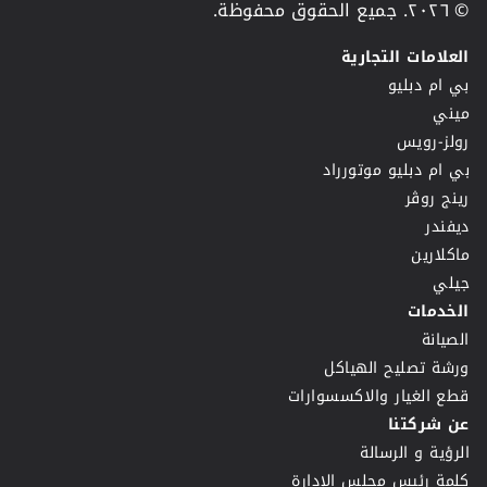
© ٢٠٢٦. جميع الحقوق محفوظة.
العلامات التجارية
بي ام دبليو
ميني
رولز-رويس
بي ام دبليو موتورراد
رينج روڤر
ديفندر
ماكلارين
جيلي
الخدمات
الصيانة
ورشة تصليح الهياكل
قطع الغيار والاكسسوارات
عن شركتنا
الرؤية و الرسالة
كلمة رئيس مجلس الإدارة