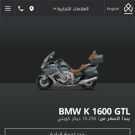
العلامات التجارية
1846464
English
مواقعنا
العلامات التجارية
BMW K 1600 GTL
يبدأ السعر من:
10,250 دينار كويتي
حجز تجربة قيادة