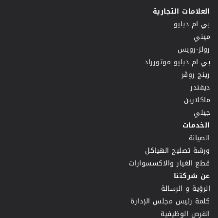
العلامات التجارية
بي ام دبليو
ميني
رولز-رويس
بي ام دبليو موتورراد
رينج روڤر
ديفندر
ماكلارين
جيلي
الخدمات
الصيانة
ورشة تصليح الهياكل
قطع الغيار والاكسسوارات
عن شركتنا
الرؤية و الرسالة
كلمة رئيس مجلس الإدارة
الفرص الوظيفية