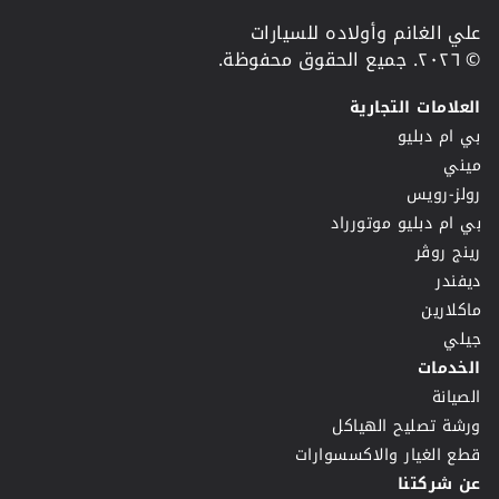
علي الغانم وأولاده للسيارات
© ٢٠٢٦. جميع الحقوق محفوظة.
العلامات التجارية
بي ام دبليو
ميني
رولز-رويس
بي ام دبليو موتورراد
رينج روڤر
ديفندر
ماكلارين
جيلي
الخدمات
الصيانة
ورشة تصليح الهياكل
قطع الغيار والاكسسوارات
عن شركتنا