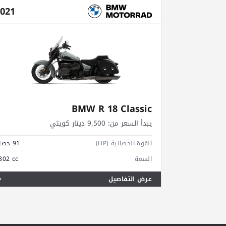
021
BMW R 18 Classic
يبدأ السعر من:
9,500 دينار كويتي
القوة الحصانية (HP)
91 حصان
السعة
802 cc
عرض التفاصيل