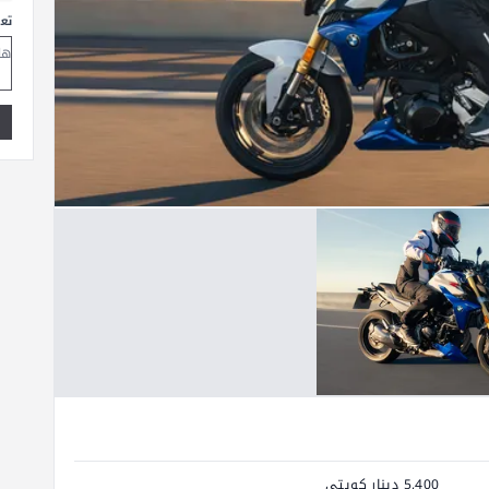
تع
5,400 دينار كويتي