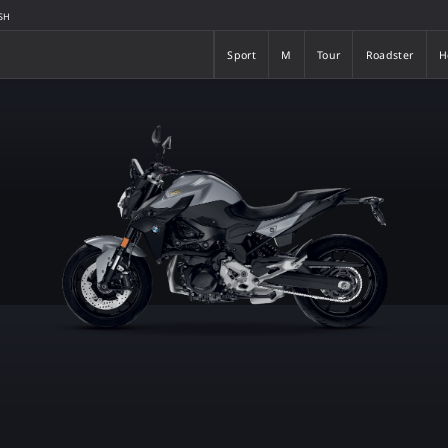
SH
Sport
M
Tour
Roadster
H
Sport
M
Tour
Roadster
H