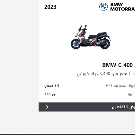
2023
S 1000 RR
BMW C 400 
دأ السعر من:
3,400 دينار كويتي
يبدأ السعر من:
8,900
وة الحصانية (HP)
34 حصان
القوة الحصانية (HP)
سعة
350 cc
السعة
ض التفاصيل
عرض التفاصيل