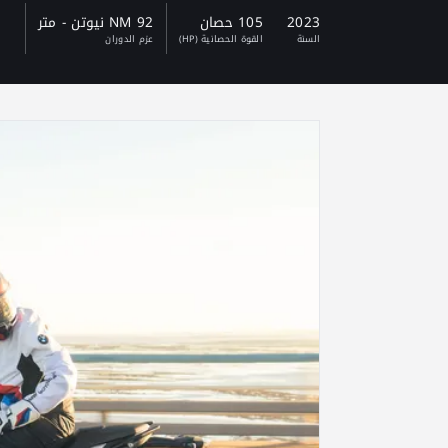
2023
105 حصان
92 NM نيوتن - متر
السنة
القوة الحصانية (HP)
عزم الدوران