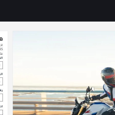
هل
ير
كا
عل
ال
الب
رق
ان