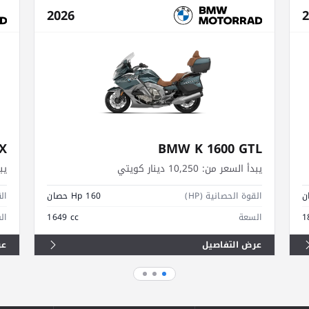
2026
2
X
BMW K 1600 GTL
يبدأ السعر من:
10,250 دينار كويتي
يب
القوة الحصانية (HP)
160 Hp حصان
الق
1
السعة
1649 cc
ال
عرض التفاصيل
عر