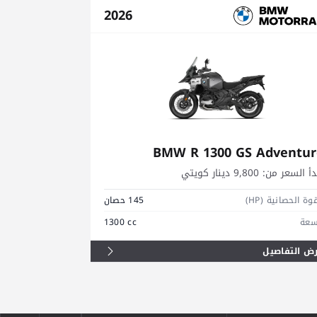
2026
ntinental
BMW R 1300 GS Adventur
دأ السعر من:
9,800 دينار كويتي
يبدأ السعر من:
2,500
وة الحصانية (HP)
145 حصان
القوة الحصانية (HP)
سعة
1300 cc
السعة
ض التفاصيل
عرض التفاصيل