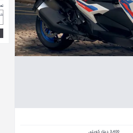
تع
3,400 دينار كويتي