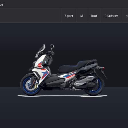
SH
Sport
M
Tour
Roadster
H
Sport
M
Tour
Roadster
H