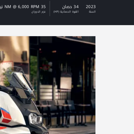
2023
34 حصان
35 NM @ 6,000 RPM نيوتن - متر
السنة
القوة الحصانية (HP)
عزم الدوران