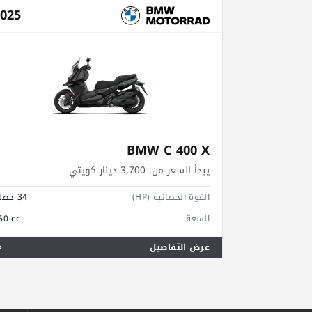
025
BMW C 400 X
يبدأ السعر من:
3,700 دينار كويتي
القوة الحصانية (HP)
34 حصان
السعة
50 cc
عرض التفاصيل