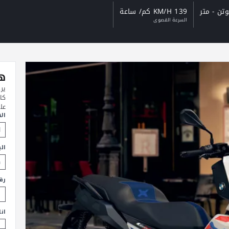
139 KM/H كم/ ساعة
السرعة القصوى
هل
ير
كا
عل
ال
الب
رق
ان