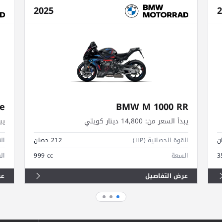
2025
2
e
BMW M 1000 RR
يبدأ السعر من:
14,800 دينار كويتي
يب
القوة الحصانية (HP)
212 حصان
الق
3
السعة
999 cc
ال
عرض التفاصيل
عر