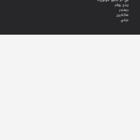
رينج روڤر
ديفندر
ماكلارين
جيلي