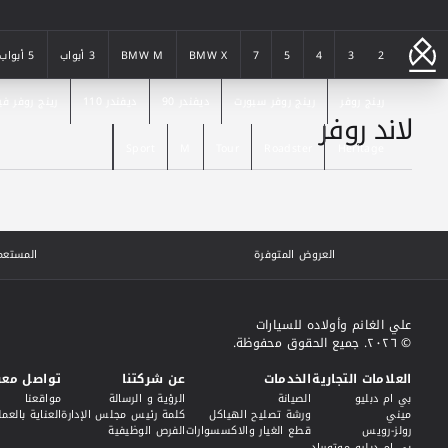
2
3
4
5
7
BMW X
BMW M
3 أبواب
5 أبواب
2
3
رينج روفر
4
5
7
رينج روفر سبورت
BMW X
ديفندر 90
BMW M
ديفندر 110
3 أبواب
5 أبواب
رينج روفر فيل
لاند روفر
رينج روفر
Heritage
Roadster
رينج روفر سبورت
Tour
M
ديفندر 90
Sport
ديفندر 110
رينج روفر فيل
Sport
M
Tour
Roadster
Heritage
العروض المتوفرة
المستعم
علي الغانم وأولاده للسيارات
© ٢٠٢٦. جميع الحقوق محفوظة.
العلامات التجارية
الخدمات
عن شركتنا
تواصل معن
بي ام دبليو
الصيانة
الرؤية و الرسالة
مواقعنا
ميني
ورشة تصليح الهياكل
كلمة رئيس مجلس الإدارة
العناية بالعمل
رولز-رويس
قطع الغيار والاكسسوارات
الفرص الوظيفية
بي ام دبليو موتورراد