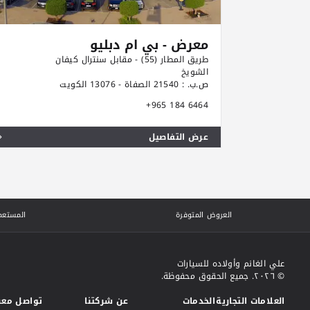
معرض - بي ام دبليو
طريق المطار (55) - مقابل سنترال كيفان
الشويخ
ص.ب. : 21540 الصفاة - 13076 الكويت
+965 184 6464
عرض التفاصيل
العروض المتوفرة
المستعم
علي الغانم وأولاده للسيارات
© ٢٠٢٦. جميع الحقوق محفوظة.
العلامات التجارية
الخدمات
عن شركتنا
تواصل معن