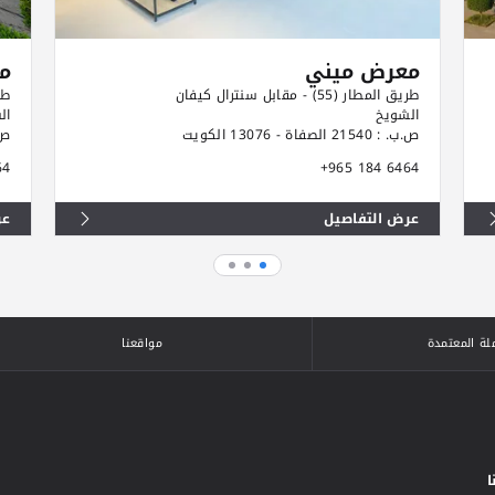
معرض ميني
مع
طريق المطار (55) - مقابل سنترال كيفان
طريق 
الشويخ
ال
ص.ب. : 21540 الصفاة - 13076 الكويت
ص.ب. : 0
64
+965 184 6464
عرض التفاصيل
عر
لة المعتمدة
مواقعنا
ا