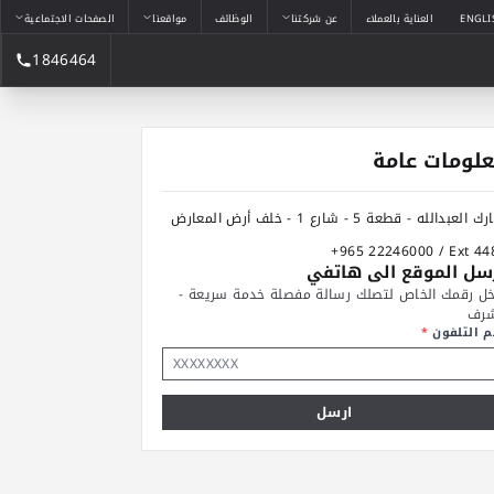
ENGLI
العناية بالعملاء
عن شركتنا
الوظائف
مواقعنا
الصفحات الاجتماعية
1846464
لومات عامة
 العبدالله - قطعة 5 - شارع 1 - خلف أرض المعارض
+965 22246000 / Ext 44
سل الموقع الى هاتفي
خل رقمك الخاص لتصلك رسالة مفصلة خدمة سريعة -
رف
م التلفون
*
ارسل