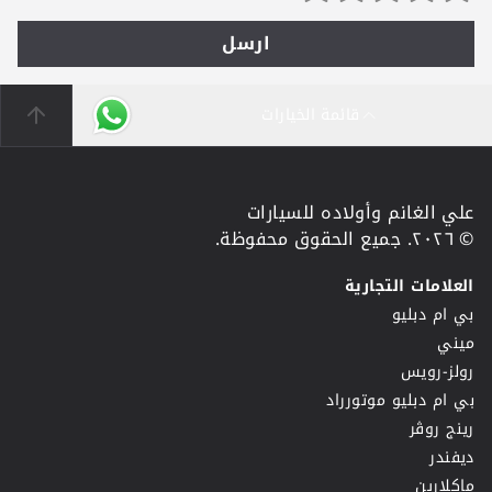
ارسل
قائمة الخيارات
علي الغانم وأولاده للسيارات
© ٢٠٢٦. جميع الحقوق محفوظة.
العلامات التجارية
بي ام دبليو
ميني
رولز-رويس
بي ام دبليو موتورراد
رينج روڤر
ديفندر
ماكلارين