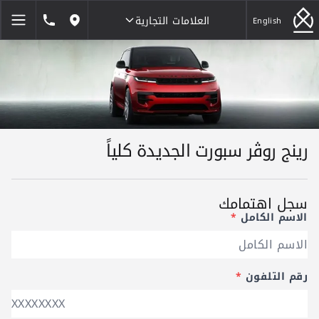
العلامات التجارية
1846464
English
مواقعنا
العلامات التجارية
رينج روڤر سبورت الجديدة كلياً
سجل اهتمامك
الاسم الكامل
*
رقم التلفون
*