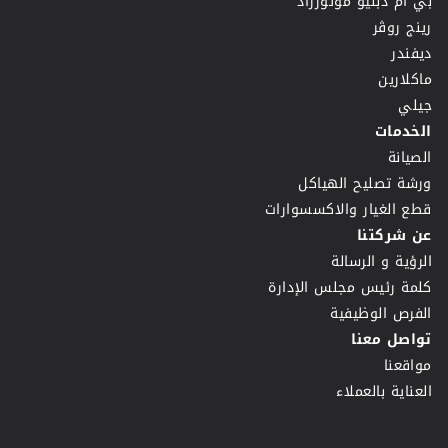
بي ام دبليو موتورراد
رينج روڤر
ديفندر
ماكلارين
جيلي
الخدمات
الصيانة
ورشة تصليح الهياكل
قطع الغيار والاكسسوارات
عن شركتنا
الرؤية و الرسالة
كلمة رئيس مجلس الإدارة
الفرص الوظيفية
تواصل معنا
مواقعنا
العناية بالعملاء