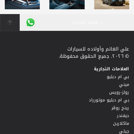
قائمة الخيارات
علي الغانم وأولاده للسيارات
© ٢٠٢٦. جميع الحقوق محفوظة.
العلامات التجارية
بي ام دبليو
ميني
رولز-رويس
بي ام دبليو موتورراد
رينج روڤر
ديفندر
ماكلارين
جيلي