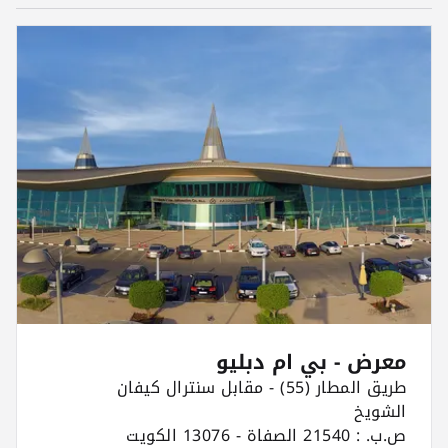
معرض - بي ام دبليو
طريق المطار (55) - مقابل سنترال كيفان
الشويخ
ص.ب. : 21540 الصفاة - 13076 الكويت